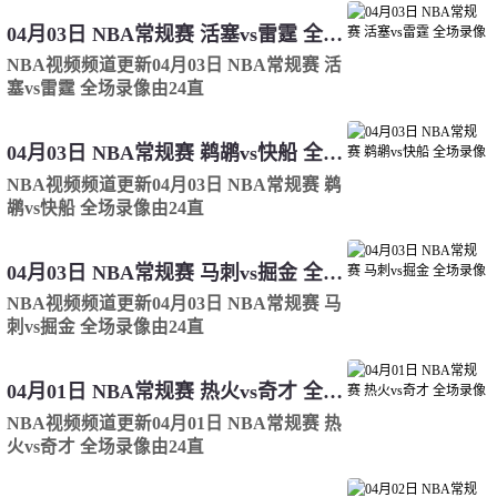
04月03日 NBA常规赛 活塞vs雷霆 全场录像
NBA视频频道更新04月03日 NBA常规赛 活
塞vs雷霆 全场录像由24直
04月03日 NBA常规赛 鹈鹕vs快船 全场录像
NBA视频频道更新04月03日 NBA常规赛 鹈
鹕vs快船 全场录像由24直
04月03日 NBA常规赛 马刺vs掘金 全场录像
NBA视频频道更新04月03日 NBA常规赛 马
刺vs掘金 全场录像由24直
04月01日 NBA常规赛 热火vs奇才 全场录像
NBA视频频道更新04月01日 NBA常规赛 热
火vs奇才 全场录像由24直