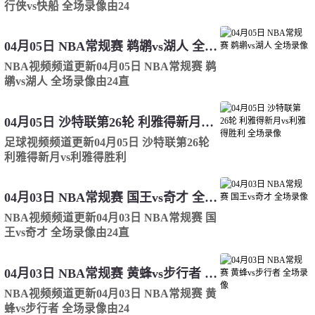
行侠vs快船 全场录像由24
04月05日 NBA常规赛 鹈鹕vs湖人 全场录像
NBA视频频道更新04月05日 NBA常规赛 鹈
鹕vs湖人 全场录像由24直
04月05日 沙特联第26轮 利雅得新月vs利雅得胜利 全场录像
足球视频频道更新04月05日 沙特联第26轮
利雅得新月vs利雅得胜利
04月03日 NBA常规赛 国王vs奇才 全场录像
NBA视频频道更新04月03日 NBA常规赛 国
王vs奇才 全场录像由24直
04月03日 NBA常规赛 黄蜂vs步行者 全场录像
NBA视频频道更新04月03日 NBA常规赛 黄
蜂vs步行者 全场录像由24