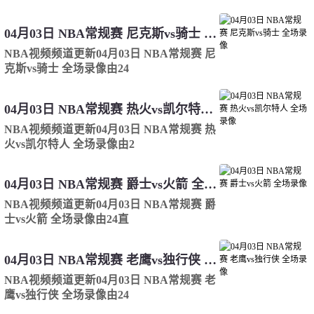
04月03日 NBA常规赛 尼克斯vs骑士 全场录像
NBA视频频道更新04月03日 NBA常规赛 尼
克斯vs骑士 全场录像由24
04月03日 NBA常规赛 热火vs凯尔特人 全场录像
NBA视频频道更新04月03日 NBA常规赛 热
火vs凯尔特人 全场录像由2
04月03日 NBA常规赛 爵士vs火箭 全场录像
NBA视频频道更新04月03日 NBA常规赛 爵
士vs火箭 全场录像由24直
04月03日 NBA常规赛 老鹰vs独行侠 全场录像
NBA视频频道更新04月03日 NBA常规赛 老
鹰vs独行侠 全场录像由24