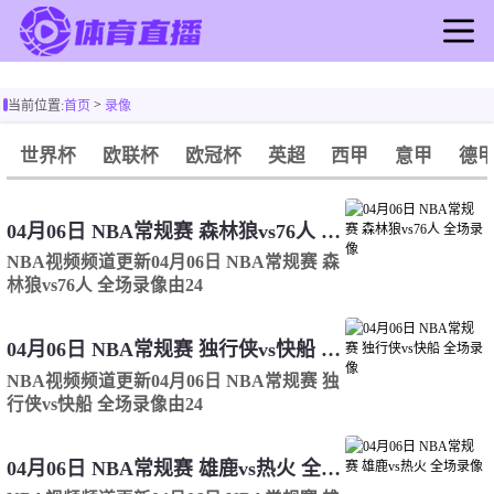
首页
>
当前位置:
首页
录像
足球直播
篮球直播
世界杯
欧联杯
欧冠杯
英超
西甲
意甲
德
足球录像
篮球录像
04月06日 NBA常规赛 森林狼vs76人 全场录像
足球新闻
NBA视频频道更新04月06日 NBA常规赛 森
篮球新闻
林狼vs76人 全场录像由24
04月06日 NBA常规赛 独行侠vs快船 全场录像
NBA视频频道更新04月06日 NBA常规赛 独
行侠vs快船 全场录像由24
04月06日 NBA常规赛 雄鹿vs热火 全场录像