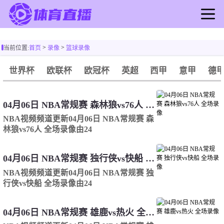
首页
>
>
当前位置:
首页
录像
篮球录像
足球直播
篮球直播
世界杯
欧联杯
欧冠杯
英超
西甲
意甲
德
足球录像
篮球录像
04月06日 NBA常规赛 森林狼vs76人 全场录像
足球新闻
NBA视频频道更新04月06日 NBA常规赛 森
篮球新闻
林狼vs76人 全场录像由24
04月06日 NBA常规赛 独行侠vs快船 全场录像
NBA视频频道更新04月06日 NBA常规赛 独
行侠vs快船 全场录像由24
04月06日 NBA常规赛 雄鹿vs热火 全场录像