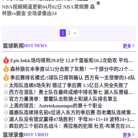
NBA视频频道更新04月02日 NBA常规赛 森
林狼vs掘金 全场录像由24
1
2
»
HOT NEWS
篮球新闻
更多
Epic️Jokic场均得到29.8分 12.8个篮板和10.2次助攻 平均三双很容易吗？
1
森林狼在本季度以52分击败了灰熊！一个部分中的21个中有18个！骑着摇头丸的战士第六 湖船不舒服
2
季后赛排名模式:5球队已得到确认 西方有一支悲惨的3-8队
3
4
太阳队连续8场失利 错过了季后赛 1.5亿巨人完全失败了
5
西方在混乱！勇士队在最终成绩中排名第七 湖人队晋级季后赛 火箭向快船送了礼物
6
官方力量清单：雷霆队击败骑士和湖人队排名第五
7
上周的球员：Antetokounmpo的第十个职业
8
雄鹿队连续排名前6位进入东方的季后赛 而老鹰队连续第四年在季后赛中踢球
9
湖人队没有锁定赢得47场胜利！字母36+15+10 波特24+12+8 42胜利以锁定季后赛
10
疯狂的三个前四名战斗：弗拉格的犯规 杜克·布莱克在33秒的惊喜中出现了
HOT VIDEO
篮球录像
更多