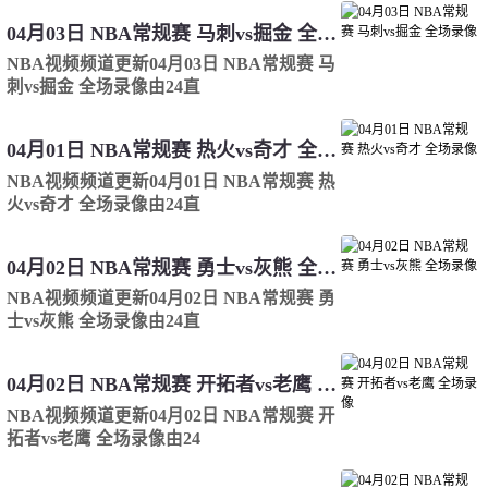
04月03日 NBA常规赛 马刺vs掘金 全场录像
NBA视频频道更新04月03日 NBA常规赛 马
刺vs掘金 全场录像由24直
04月01日 NBA常规赛 热火vs奇才 全场录像
NBA视频频道更新04月01日 NBA常规赛 热
火vs奇才 全场录像由24直
04月02日 NBA常规赛 勇士vs灰熊 全场录像
NBA视频频道更新04月02日 NBA常规赛 勇
士vs灰熊 全场录像由24直
04月02日 NBA常规赛 开拓者vs老鹰 全场录像
NBA视频频道更新04月02日 NBA常规赛 开
拓者vs老鹰 全场录像由24